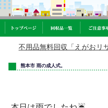
不用品無料回収「えがおリサ
熊本市 雨の成人式。
本日は雨でしたね☔️